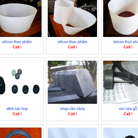
silicon thực phẩm
silicon thực phẩm
silicon thực p
Call !
Call !
Call !
đệm các loại
chụp cầu cảng
ron cửa gỗ
Call !
Call !
Call !