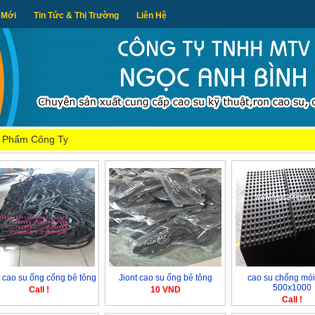
 Mới
Tin Tức & Thị Trường
Liên Hệ
 Phẩm Công Ty
t cao su ống cống bê tông
Jiont cao su ống bê tông
cao su chống mỏi
500x1000
Call !
10 VND
Call !