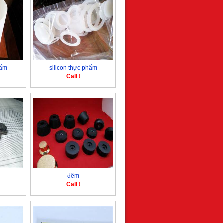
hẩm
silicon thực phẩm
Call !
đêm
Call !