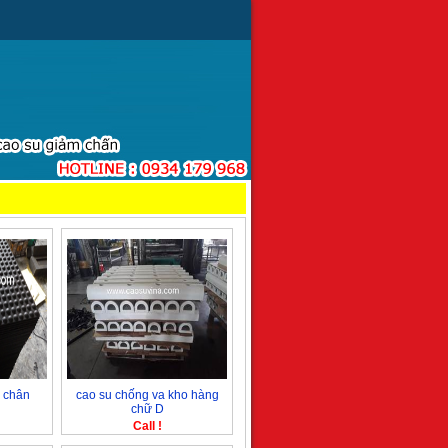
 chân
cao su chống va kho hàng
chữ D
Call !