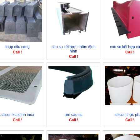
chụp cầu cảng
cao su kết hợp nhôm định
cao su kết hợp c
hình
Call !
Call !
Call !
silicon ket dính inox
ron cao su
silicon thực p
Call !
Call !
Call !