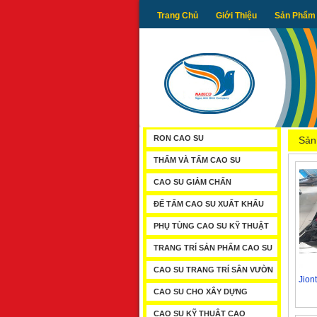
Trang Chủ
Giới Thiệu
Sản Phẩm
RON CAO SU
Sản
THẨM VÀ TẤM CAO SU
CAO SU GIẢM CHẤN
ĐẾ TẤM CAO SU XUẤT KHẨU
PHỤ TÙNG CAO SU KỸ THUẬT
TRANG TRÍ SẢN PHẨM CAO SU
CAO SU TRANG TRÍ SÂN VƯỜN
Jion
CAO SU CHO XÂY DỰNG
CAO SU KỸ THUẬT CAO