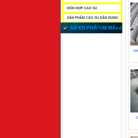
HỖN HỢP CAO SU
SẢN PHẨM CAO SU DÂN DỤNG
SÁº£N PHÁº©M MÁ»›I
ca
c