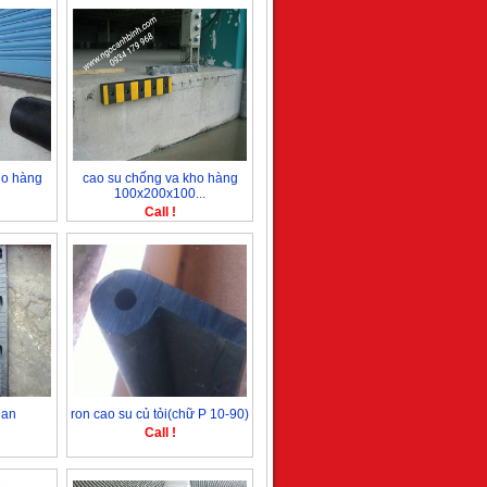
ho hàng
cao su chống va kho hàng
100x200x100...
Call !
han
ron cao su củ tỏi(chữ P 10-90)
Call !