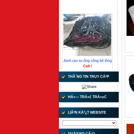
Jiont cao su ống cống bê tông
Call !
THÃ´NG TIN TRUY CÁº­P
HÁ»— TRÁ»£ TRÁ»±C
TUYÁº¿N
LIÃªN KÁº¿T WEBSITE
Jiont cao su ống bê tông
10 VND
QUÁº£NG CÃ¡O