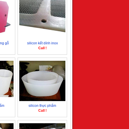
ùng gỗ
silicon kết dính inox
Call !
hẩm
silicon thực phẩm
Call !