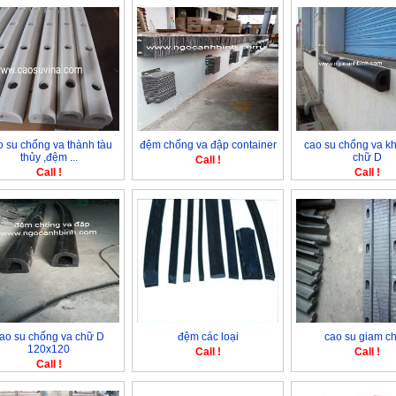
o su chống va thành tàu
đệm chống va đập container
cao su chống va k
thủy ,đệm ...
chữ D
Call !
Call !
Call !
ao su chống va chữ D
đệm các loại
cao su giam c
120x120
Call !
Call !
Call !